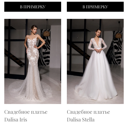
price
pri
В ПРИМЕРКУ
В ПРИМЕРКУ
was:
is:
12000,00 ₴.
10
Свадебное платье
Свадебное платье
Dalisa Iris
Dalisa Stella