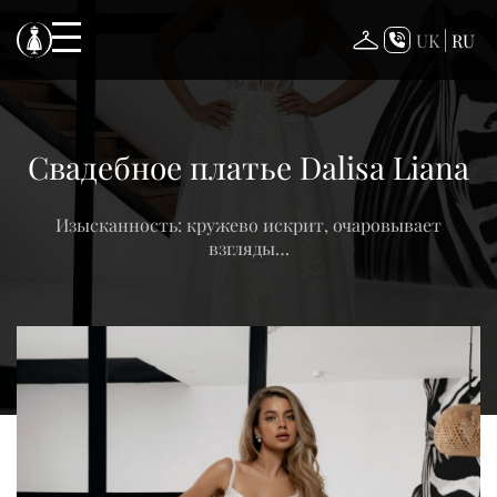
Skip
to
UK
RU
content
Свадебное платье Dalisa Liana
Изысканность: кружево искрит, очаровывает
взгляды…