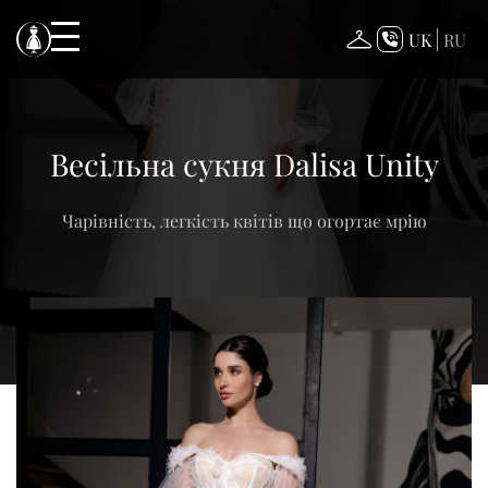
Skip
to
UK
RU
content
Весільна сукня Dalisa Unity
Чарівність, легкість квітів що огортає мрію