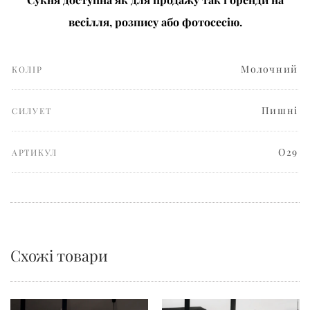
весілля, розпису або фотосесію.
Молочний
КОЛІР
Пишні
СИЛУЕТ
О29
АРТИКУЛ
Схожі товари