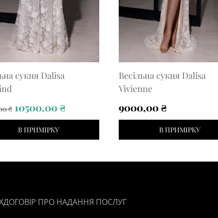
ьна сукня Dalisa
Весільна сукня Dalisa
ind
Vivienne
Original
Current
10500,00
₴
9000,00
₴
,00
₴
price
price
В ПРИМІРКУ
В ПРИМІРКУ
was:
is:
12500,00 ₴.
10500,00 ₴.
Х
ДОГОВІР ПРО НАДАННЯ ПОСЛУГ