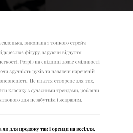
усалонька, виконана з тонкого стрейч
підкреслює фігуру, даруючи відчуття
гкості. Розріз на спідниці додає сміливості
уючи зручність рухів та надаючи нареченій
овпевненість. Це плаття створене для тих,
ати класику з сучасними трендами, роблячи
ткового дня незабутнім і яскравим.
 як для продажу так і оренди на весілля,