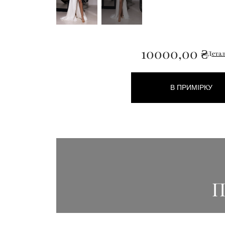
10000,00
₴
Детал
В ПРИМІРКУ
П