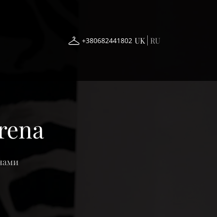
UK
RU
+380682441802
irena
 нами