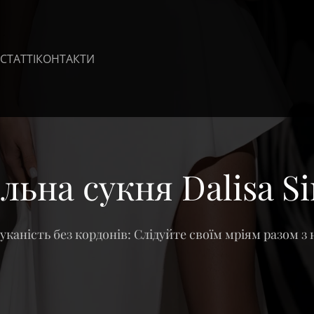
СТАТТІ
КОНТАКТИ
льна сукня Dalisa S
каність без кордонів: Слідуйте своїм мріям разом з