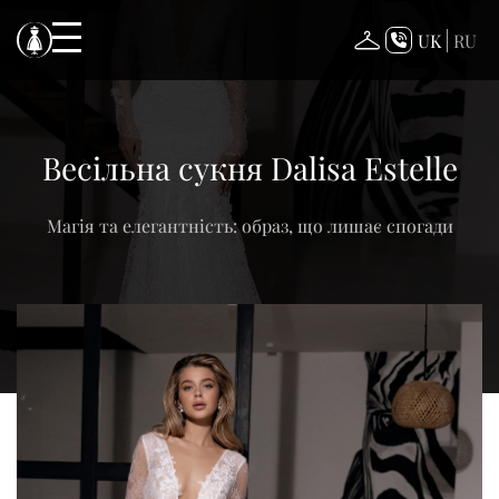
Skip
to
UK
RU
content
Весільна сукня Dalisa Estelle
Магія та елегантність: образ, що лишає спогади