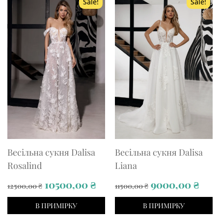
Sale!
Sale!
Весільна сукня Dalisa
Весільна сукня Dalisa
Rosalind
Liana
Original
Current
Original
Curr
10500,00
₴
9000,00
₴
12500,00
₴
11500,00
₴
price
price
price
pric
В ПРИМІРКУ
В ПРИМІРКУ
was:
is:
was:
is: