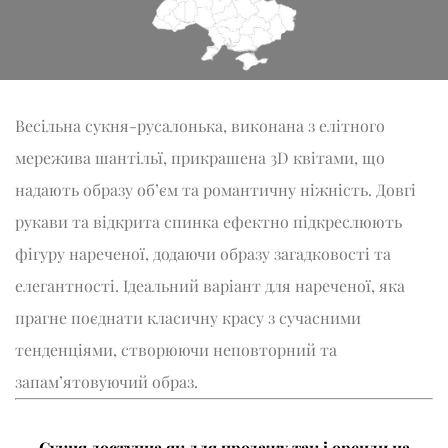
Весільна сукня-русалонька, виконана з елітного
мережива шантільї, прикрашена 3D квітами, що
надають образу об’єм та романтичну ніжність. Довгі
рукави та відкрита спинка ефектно підкреслюють
фігуру нареченої, додаючи образу загадковості та
елегантності. Ідеальний варіант для нареченої, яка
прагне поєднати класичну красу з сучасними
тенденціями, створюючи неповторний та
запам’ятовуючий образ.
Сукня доступна як для продажу так і оренди на