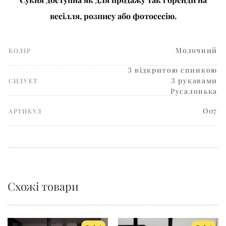
весілля, розпису або фотосесію.
Молочний
КОЛІР
З відкритою спинкою
З рукавами
СИЛУЕТ
Русалонька
О07
АРТИКУЛ
Схожі товари